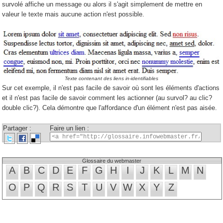
survolé affiche un message ou alors il s'agit simplement de mettre en
valeur le texte mais aucune action n'est possible.
Texte contenant des liens in-identifiables
Sur cet exemple, il n'est pas facile de savoir où sont les éléments d'actions
et il n'est pas facile de savoir comment les actionner (au survol? au clic?
double clic?). Cela démontre que l'affordance d'un élément n'est pas aisée.
Partager :
Faire un lien :
Glossaire du webmaster
A
B
C
D
E
F
G
H
I
J
K
L
M
N
O
P
Q
R
S
T
U
V
W
X
Y
Z