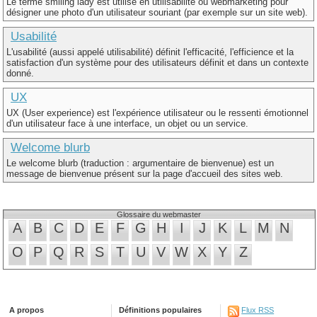
Le terme smiling lady est utilisé en utilisabilité ou webmarketing pour
désigner une photo d'un utilisateur souriant (par exemple sur un site web).
Usabilité
L'usabilité (aussi appelé utilisabilité) définit l'efficacité, l'efficience et la
satisfaction d'un système pour des utilisateurs définit et dans un contexte
donné.
UX
UX (User experience) est l'expérience utilisateur ou le ressenti émotionnel
d'un utilisateur face à une interface, un objet ou un service.
Welcome blurb
Le welcome blurb (traduction : argumentaire de bienvenue) est un
message de bienvenue présent sur la page d'accueil des sites web.
Glossaire du webmaster
A
B
C
D
E
F
G
H
I
J
K
L
M
N
O
P
Q
R
S
T
U
V
W
X
Y
Z
A propos
Définitions populaires
Flux RSS