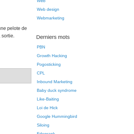
Web
Web design
Webmarketing
une pelote de
 sortie.
Derniers mots
PBN
Growth Hacking
Pogosticking
CPL
Inbound Marketing
Baby duck syndrome
Like-Baiting
Loi de Hick
Google Hummingbird
Siloing
Edegrank