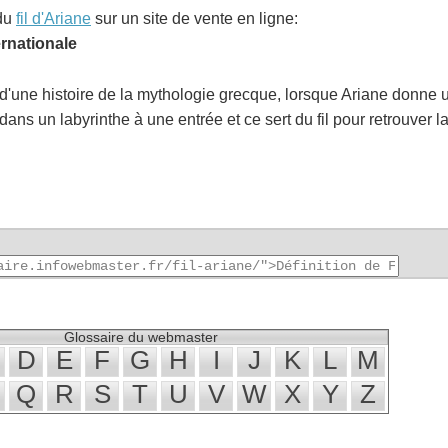
 du
fil d'Ariane
sur un site de vente en ligne:
ernationale
d'une histoire de la mythologie grecque, lorsque Ariane donne 
dans un labyrinthe à une entrée et ce sert du fil pour retrouver la
Glossaire du webmaster
D
E
F
G
H
I
J
K
L
M
Q
R
S
T
U
V
W
X
Y
Z