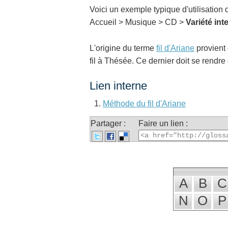
Voici un exemple typique d'utilisation
Accueil > Musique > CD >
Variété int
L'origine du terme
fil d'Ariane
provient 
fil à Thésée. Ce dernier doit se rendre 
Lien interne
Méthode du fil d'Ariane
Partager :
Faire un lien :
A
B
C
N
O
P