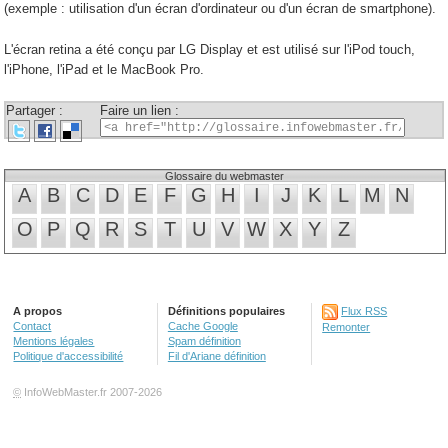
(exemple : utilisation d'un écran d'ordinateur ou d'un écran de smartphone).
L'écran retina a été conçu par LG Display et est utilisé sur l'iPod touch,
l'iPhone, l'iPad et le MacBook Pro.
Partager :
Faire un lien :
Glossaire du webmaster
A
B
C
D
E
F
G
H
I
J
K
L
M
N
O
P
Q
R
S
T
U
V
W
X
Y
Z
A propos
Définitions populaires
Flux RSS
Contact
Cache Google
Remonter
Mentions légales
Spam définition
Politique d'accessibilité
Fil d'Ariane définition
©
InfoWebMaster.fr 2007-2026