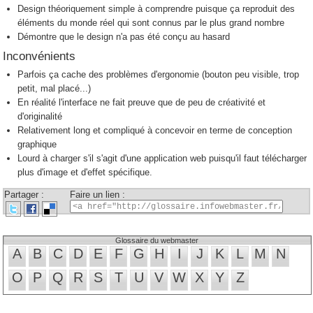
Design théoriquement simple à comprendre puisque ça reproduit des
éléments du monde réel qui sont connus par le plus grand nombre
Démontre que le design n'a pas été conçu au hasard
Inconvénients
Parfois ça cache des problèmes d'ergonomie (bouton peu visible, trop
petit, mal placé...)
En réalité l'interface ne fait preuve que de peu de créativité et
d'originalité
Relativement long et compliqué à concevoir en terme de conception
graphique
Lourd à charger s'il s'agit d'une application web puisqu'il faut télécharger
plus d'image et d'effet spécifique.
Partager :
Faire un lien :
Glossaire du webmaster
A
B
C
D
E
F
G
H
I
J
K
L
M
N
O
P
Q
R
S
T
U
V
W
X
Y
Z