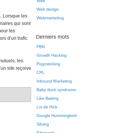
Web
Web design
s. Lorsque les
Webmarketing
naires qui sont
pour les
Derniers mots
rs d'un trafic
PBN
Growth Hacking
mutuels, les
Pogosticking
'un site reçoive
CPL
Inbound Marketing
Baby duck syndrome
Like-Baiting
Loi de Hick
Google Hummingbird
Siloing
Edegrank