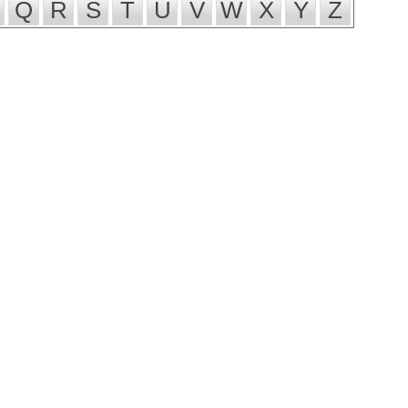
Q
R
S
T
U
V
W
X
Y
Z