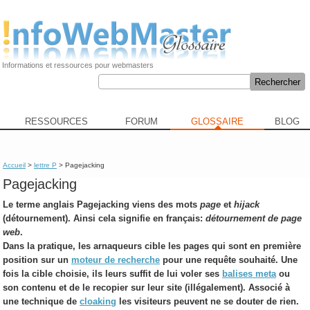
Informations et ressources pour webmasters
RESSOURCES
FORUM
GLOSSAIRE
BLOG
Accueil
>
lettre P
> Pagejacking
Pagejacking
Le terme anglais
Pagejacking
viens des mots
page
et
hijack
(détournement). Ainsi cela signifie en français:
détournement de page
web
.
Dans la pratique, les arnaqueurs cible les pages qui sont en première
position sur un
moteur de recherche
pour une requête souhaité. Une
fois la cible choisie, ils leurs suffit de lui voler ses
balises meta
ou
son contenu et de le recopier sur leur site (illégalement). Associé à
une technique de
cloaking
les visiteurs peuvent ne se douter de rien.