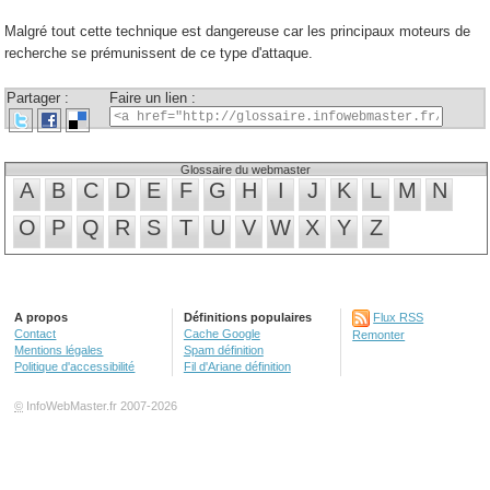
Malgré tout cette technique est dangereuse car les principaux moteurs de
recherche se prémunissent de ce type d'attaque.
Partager :
Faire un lien :
Glossaire du webmaster
A
B
C
D
E
F
G
H
I
J
K
L
M
N
O
P
Q
R
S
T
U
V
W
X
Y
Z
A propos
Définitions populaires
Flux RSS
Contact
Cache Google
Remonter
Mentions légales
Spam définition
Politique d'accessibilité
Fil d'Ariane définition
©
InfoWebMaster.fr 2007-2026