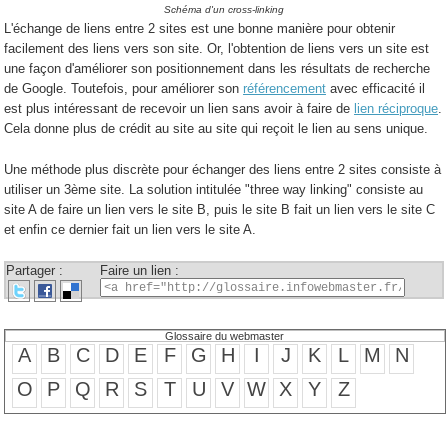
Schéma d'un cross-linking
L'échange de liens entre 2 sites est une bonne manière pour obtenir
facilement des liens vers son site. Or, l'obtention de liens vers un site est
une façon d'améliorer son positionnement dans les résultats de recherche
de Google. Toutefois, pour améliorer son
référencement
avec efficacité il
est plus intéressant de recevoir un lien sans avoir à faire de
lien réciproque
.
Cela donne plus de crédit au site au site qui reçoit le lien au sens unique.
Une méthode plus discrète pour échanger des liens entre 2 sites consiste à
utiliser un 3ème site. La solution intitulée "three way linking" consiste au
site A de faire un lien vers le site B, puis le site B fait un lien vers le site C
et enfin ce dernier fait un lien vers le site A.
Partager :
Faire un lien :
Glossaire du webmaster
A
B
C
D
E
F
G
H
I
J
K
L
M
N
O
P
Q
R
S
T
U
V
W
X
Y
Z