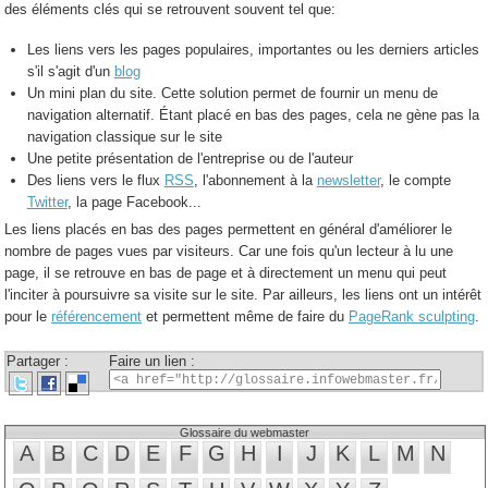
des éléments clés qui se retrouvent souvent tel que:
Les liens vers les pages populaires, importantes ou les derniers articles
s'il s'agit d'un
blog
Un mini plan du site. Cette solution permet de fournir un menu de
navigation alternatif. Étant placé en bas des pages, cela ne gène pas la
navigation classique sur le site
Une petite présentation de l'entreprise ou de l'auteur
Des liens vers le flux
RSS
, l'abonnement à la
newsletter
, le compte
Twitter
, la page Facebook...
Les liens placés en bas des pages permettent en général d'améliorer le
nombre de pages vues par visiteurs. Car une fois qu'un lecteur à lu une
page, il se retrouve en bas de page et à directement un menu qui peut
l'inciter à poursuivre sa visite sur le site. Par ailleurs, les liens ont un intérêt
pour le
référencement
et permettent même de faire du
PageRank sculpting
.
Partager :
Faire un lien :
Glossaire du webmaster
A
B
C
D
E
F
G
H
I
J
K
L
M
N